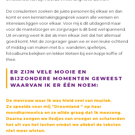
De consulenten zoeken de juiste personen bij elkaar en dan
komt er een kennismakingsgesprek waarin alle wensen en
interesses liggen voor elkaar. Voor mij is dit uitdagend maar
voor de mantelzorger en zorgvrager is dit best wel spannend.
Uit ervaring weet ik dat als men elkaar ziet dat het allemaal
goed komt. Met de zorgvrager gaan we er een leuke ochtend
of middag van maken met b.v. wandelen, spelletjes,
fotoalbums bekijken en lekker kletsen bij een kopje koffie of
thee.
ER ZIJN VELE MOOIE EN
BIJZONDERE MOMENTEN GEWEEST
WAARVAN IK ER ÉÉN NOEM:
De mevrouw waar ik was hield veel van muziek.
Ze speelde voor mij “Droomland “ op haar
mondharmonica en ze wilde graag dat ik meezong.
Daarna zongen we liedjes van vroeger en schaterden
het uit van het lachen omdat we allebei de teksten
niet meer wisten.