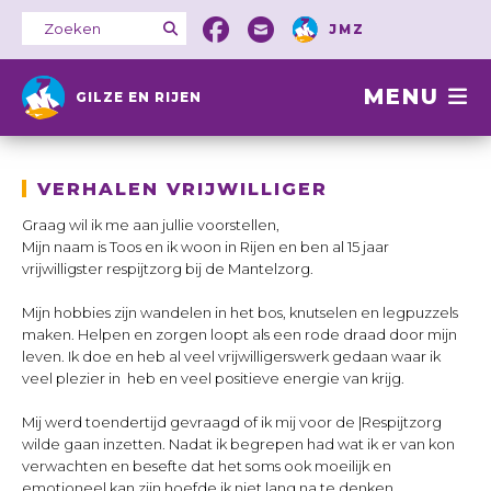
JMZ
MENU
GILZE EN RIJEN
VERHALEN VRIJWILLIGER
Graag wil ik me aan jullie voorstellen,
Mijn naam is Toos en ik woon in Rijen en ben al 15 jaar
vrijwilligster respijtzorg bij de Mantelzorg.
Mijn hobbies zijn wandelen in het bos, knutselen en legpuzzels
maken. Helpen en zorgen loopt als een rode draad door mijn
leven. Ik doe en heb al veel vrijwilligerswerk gedaan waar ik
veel plezier in heb en veel positieve energie van krijg.
Mij werd toendertijd gevraagd of ik mij voor de |Respijtzorg
wilde gaan inzetten. Nadat ik begrepen had wat ik er van kon
verwachten en besefte dat het soms ook moeilijk en
emotioneel kan zijn hoefde ik niet lang na te denken.