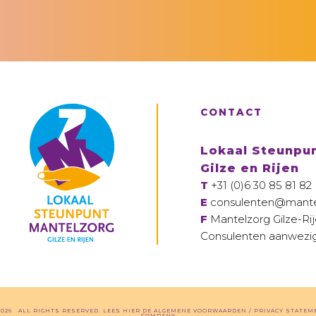
CONTACT
Lokaal Steunpu
Gilze en Rijen
T
+31 (0)6 30 85 81 82
E
consulenten@mantelz
F
Mantelzorg Gilze-Ri
Consulenten aanwezig
 2026
ALL RIGHTS RESERVED.
LEES HIER DE
ALGEMENE VOORWAARDEN
/
PRIVACY STATEM
COMPANY