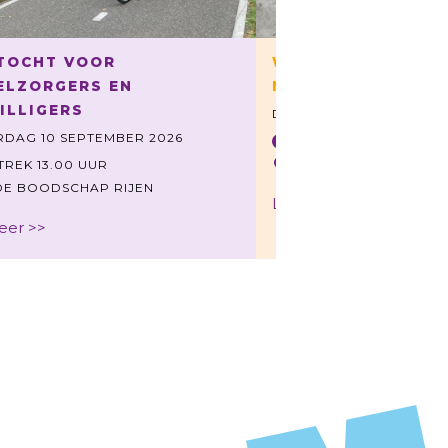
TOCHT VOOR
WAARDEVOL ONTM
ELZORGERS EN
MET KOFFIE EN TH
ILLIGERS
DONDERDAG 17 SEPTEM
DAG 10 SEPTEMBER 2026
10.0-11.30 UUR
MFA DE MOLENWIEK
TREK 13.00 UUR
DE BOODSCHAP RIJEN
Lees meer >>
eer >>