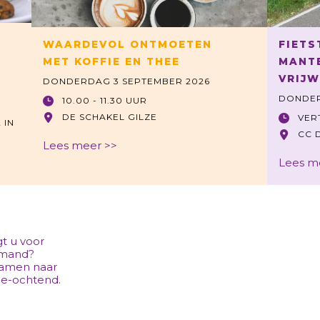
WAARDEVOL ONTMOETEN
FIETS
MET KOFFIE EN THEE
MANT
VRIJW
DONDERDAG 3 SEPTEMBER 2026
DONDER
10.00 - 11.30 UUR
DE SCHAKEL GILZE
VER
 IN
CC 
Lees meer >>
Lees m
t u voor
emand?
amen naar
ie-ochtend.