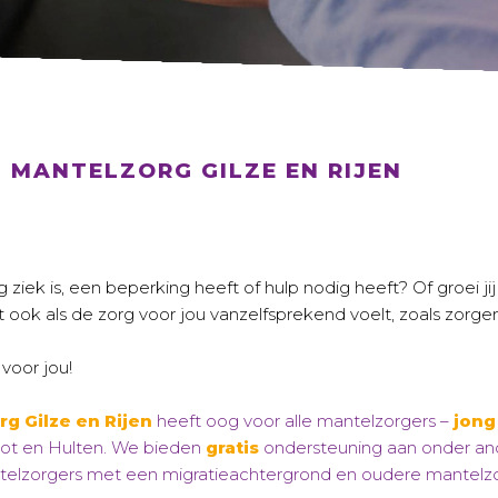
 MANTELZORG GILZE EN RIJEN
g ziek is, een beperking heeft of hulp nodig heeft? Of groei jij
dt ook als de zorg voor jou vanzelfsprekend voelt, zoals zorgen
 voor jou!
g Gilze en Rijen
heeft oog voor alle mantelzorgers –
jong
chot en Hulten. We bieden
gratis
ondersteuning aan onder and
ntelzorgers met een migratieachtergrond
en oudere mantelzor