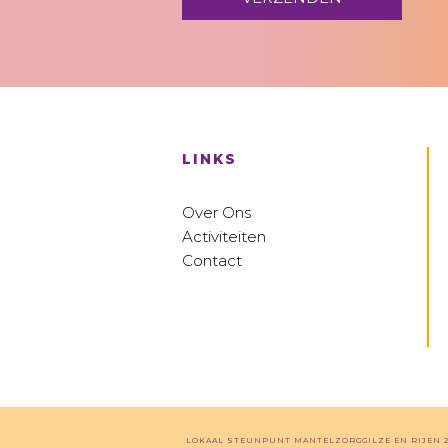
LINKS
Over Ons
Activiteiten
Contact
LOKAAL STEUNPUNT MANTELZORG
GILZE EN RIJEN