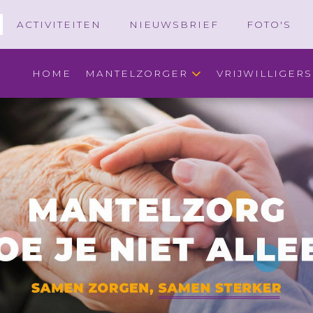
ACTIVITEITEN
NIEUWSBRIEF
FOTO'S
HOME
MANTELZORGER
VRIJWILLIGERS