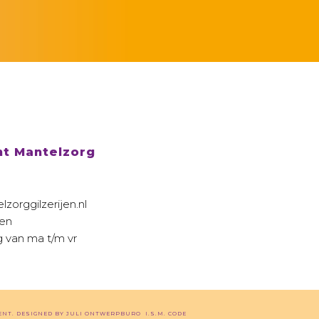
nt Mantelzorg
orggilzerijen.nl
jen
 van ma t/m vr
ENT
.
DESIGNED BY
JULI ONTWERPBURO
I.S.M.
CODE